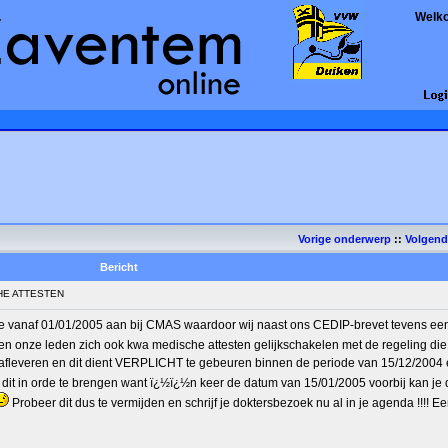
Welk
Vorige onderwerp
::
Volgen
Bericht
HE ATTESTEN
tie vanaf 01/01/2005 aan bij CMAS waardoor wij naast ons CEDIP-brevet tevens e
n onze leden zich ook kwa medische attesten gelijkschakelen met de regeling die
t afleveren en dit dient VERPLICHT te gebeuren binnen de periode van 15/12/2004
 dit in orde te brengen want ï¿½ï¿½n keer de datum van 15/01/2005 voorbij kan je 
Probeer dit dus te vermijden en schrijf je doktersbezoek nu al in je agenda !!!! Ee