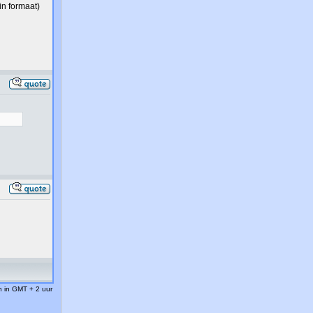
in formaat)
jn in GMT + 2 uur