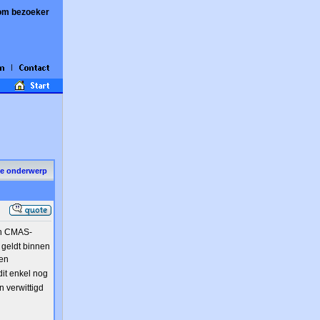
om bezoeker
de onderwerp
en CMAS-
 geldt binnen
 en
dit enkel nog
n verwittigd