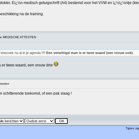
 dokter. Eï¿½n medisch getuigschrift (A4) bestemd voor het VVW en ï¿½ï¿½ntje (kle
eschikking na de training.
tie MEDISCHE ATTESTEN
ersbezoek nu al in je agenda !!!!
Een verwittigd man is er twee waard (een vrouw ook)
.
is er twee waard, een vrouw drie
testen
n schitterende toekomst, of een pak slaag !
Tijden zi