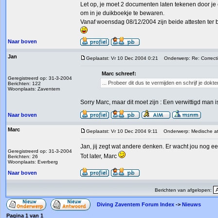
Let op, je moet 2 documenten laten tekenen door je
om in je duikboekje te bewaren.
Vanaf woensdag 08/12/2004 zijn beide attesten ter b
Naar boven
Jan
Geplaatst: Vr 10 Dec 2004 0:21
Onderwerp: Re: Correc
Marc schreef:
Geregistreerd op: 31-3-2004
... Probeer dit dus te vermijden en schrijf je dokt
Berichten: 122
Woonplaats: Zaventem
Sorry Marc, maar dit moet zijn : Een verwittigd man 
Naar boven
Marc
Geplaatst: Vr 10 Dec 2004 9:11
Onderwerp: Medische at
Jan, jij zegt wat andere denken. Er wacht jou nog ee
Geregistreerd op: 31-3-2004
Tot later, Marc
Berichten: 26
Woonplaats: Everberg
Naar boven
Berichten van afgelopen:
Diving Zaventem Forum Index
->
Nieuws
Pagina
1
van
1