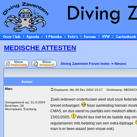
MEDISCHE ATTESTEN
Diving Zaventem Forum Index
->
Nieuws
Auteur
Marc
Geplaatst: Wo 08 Dec 2004 10:27
Onderwerp: MEDISC
Zoals iedereen ondertussen weet sluit onze federa
Geregistreerd op: 31-3-2004
brevet ontvangen.
Naar aanleiding hiervan moete
Berichten: 26
Woonplaats: Everberg
CMAS, en dus vanaf nu jaarlijks een medisch attes
15/01/2005.
Wacht dus niet tot de laatste dag om
regulariseren mits betaling van een extra-bijdrage.
man is er twee waard (een vrouw ook).