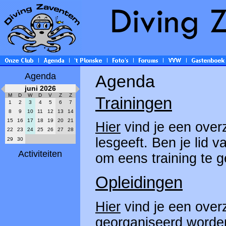
Agenda
Agenda
juni 2026
M
D
W
D
V
Z
Z
Trainingen
1
2
3
4
5
6
7
8
9
10
11
12
13
14
15
16
17
18
19
20
21
Hier
vind je een overz
22
23
24
25
26
27
28
lesgeeft. Ben je lid 
29
30
Activiteiten
om eens training te 
Opleidingen
Hier
vind je een overz
georganiseerd worde