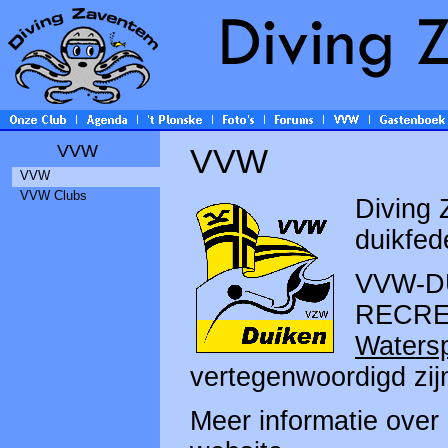
VVW
VVW
VVW
VVW Clubs
Diving 
duikfe
VVW-DU
RECRE
Watersp
vertegenwoordigd zij
Meer informatie over 