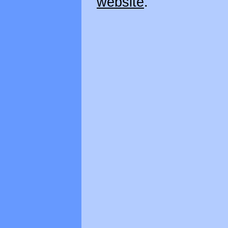
website
.