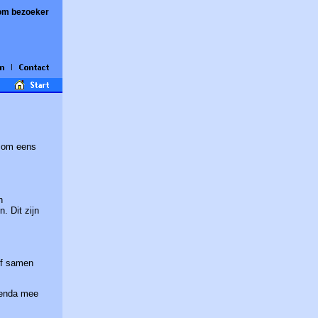
om bezoeker
n om eens
n
. Dit zijn
of samen
agenda mee