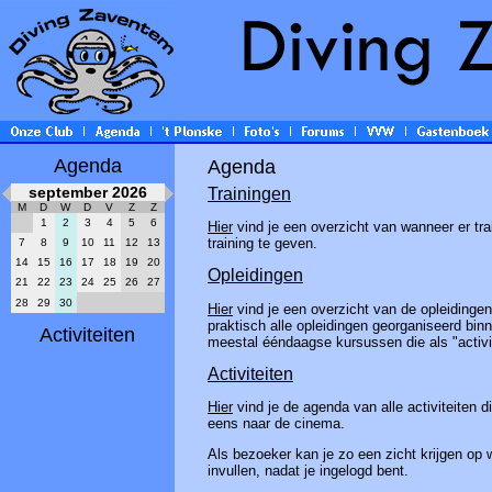
Agenda
Agenda
september 2026
Trainingen
M
D
W
D
V
Z
Z
1
2
3
4
5
6
Hier
vind je een overzicht van wanneer er tra
training te geven.
7
8
9
10
11
12
13
14
15
16
17
18
19
20
Opleidingen
21
22
23
24
25
26
27
28
29
30
Hier
vind je een overzicht van de opleidinge
praktisch alle opleidingen georganiseerd bin
Activiteiten
meestal ééndaagse kursussen die als "activi
Activiteiten
Hier
vind je de agenda van alle activiteiten 
eens naar de cinema.
Als bezoeker kan je zo een zicht krijgen op 
invullen, nadat je ingelogd bent.