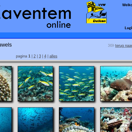
Welk
uwels
terug naa
pagina
1
|
2
|
3
|
4
|
alles