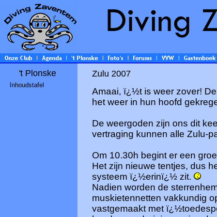
't Plonske
Zulu 2007
Inhoudstafel
Amaai, ï¿½t is weer zover! D
het weer in hun hoofd gekreg
De weergoden zijn ons dit kee
vertraging kunnen alle Zulu-p
Om 10.30h begint er een groep
Het zijn nieuwe tentjes, dus h
systeem ï¿½erinï¿½ zit.
Nadien worden de sterrenheme
muskietennetten vakkundig o
vastgemaakt met ï¿½toedesp