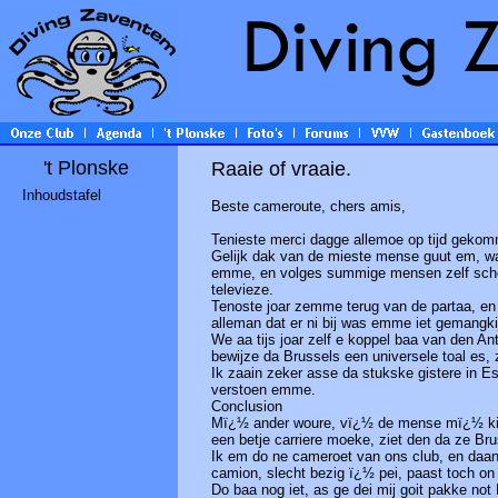
't Plonske
Raaie of vraaie.
Inhoudstafel
Beste cameroute, chers amis,
Tenieste merci dagge allemoe op tijd gekom
Gelijk dak van de mieste mense guut em, w
emme, en volges summige mensen zelf scheu
televieze.
Tenoste joar zemme terug van de partaa, en
alleman dat er ni bij was emme iet gemangkij
We aa tijs joar zelf e koppel baa van den A
bewijze da Brussels een universele toal es, 
Ik zaain zeker asse da stukske gistere in 
verstoen emme.
Conclusion
Mï¿½ ander woure, vï¿½ de mense mï¿½ kinde
een betje carriere moeke, ziet den da ze Bru
Ik em do ne cameroet van ons club, en daa
camion, slecht bezig ï¿½ pei, paast toch on
Do baa nog iet, as ge dei mij goit pakke not 