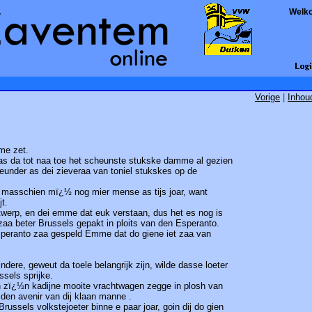
Welk
Vorige
|
Inhou
me zet.
as da tot naa toe het scheunste stukske damme al gezien
nder as dei zieveraa van toniel stukskes op de
 masschien mï¿½ nog mier mense as tijs joar, want
t.
ntwerp, en dei emme dat euk verstaan, dus het es nog is
zaa beter Brussels gepakt in ploits van den Esperanto.
Esperanto zaa gespeld Emme dat do giene iet zaa van
re, geweut da toele belangrijk zijn, wilde dasse loeter
ssels sprijke.
n zï¿½n kadijne mooite vrachtwagen zegge in plosh van
 den avenir van dij klaan manne .
Brussels volkstejoeter binne e paar joar, goin dij do gien