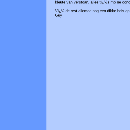
kleute van verstoan, allee tï¿½s mo ne conc
Vï¿½ de rest allemoe nog een dikke beis op aa
Guy