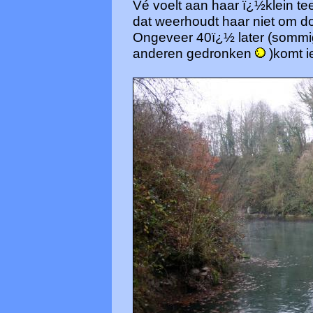
Vé voelt aan haar ï¿½klein t
dat weerhoudt haar niet om do
Ongeveer 40ï¿½ later (sommi
anderen gedronken
)komt i